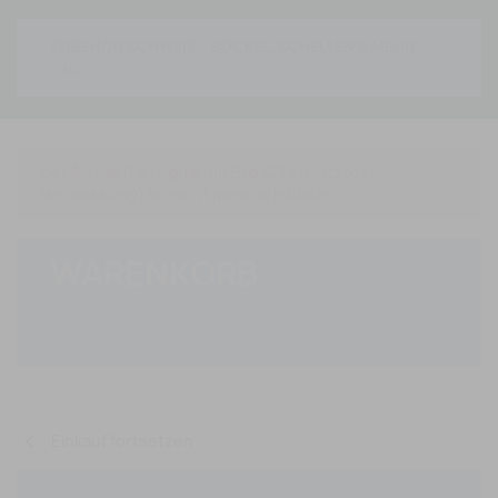
ZUBEHÖR SCHWEIZ - SOCKEL, SCHELLEN & MEHR
Der Artikel (Faltsignal mit Bild 123 Zusatztext:
Vermessung) ist nicht mehr erhältlich.
WARENKORB
Es gibt keine Artikel mehr in Ihrem Warenkorb
chevron_left
Einkauf fortsetzen