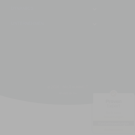
DYNAMICS

UNTERNEHMEN

Kundenbewertungen und Erfahrungen zu
Bauzaunwelt.cz
Instagram
© 2026 - BAUZAUNWELT
Facebook
REVISED BY EM
MANGELHAFT
5,00
/
0,00
Noch keine
Bewertungen
Erfahren Sie mehr über dieses
Bewertungssiegel
Kundenbewertungen
Profil ansehen
01.01.1970
Authentizität