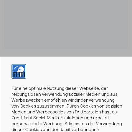
Meine Wunschliste
Keine Artikel
0,00 €
0 Artikel
Für eine optimale Nutzung dieser Webseite, der
reibungslosen Verwendung sozialer Medien und aus
Gesamt (inkl. MwSt.)
0,00 €
Werbezwecken empfiehlen wir dir der Verwendung
von Cookies zuzustimmen. Durch Cookies von sozialen
Medien und Werbecookies von Drittparteien hast du
Zugriff auf Social-Media-Funktionen und erhältst
enthaltene MwSt.:
0,00 €
personalisierte Werbung. Stimmst du der Verwendung
Kaufen
dieser Cookies und der damit verbundenen