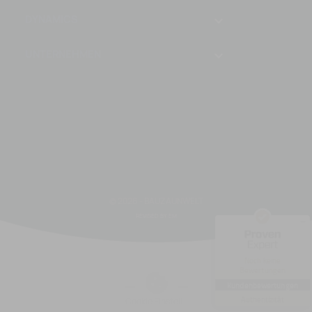
DYNAMICS

UNTERNEHMEN

Kundenbewertungen und Erfahrungen zu
Bauzaunwelt.cz
Instagram
© 2026 - BAUZAUNWELT
Facebook
REVISED BY EM
MANGELHAFT
5,00
/
0,00
Noch keine
Bewertungen
Erfahren Sie mehr über dieses
Bewertungssiegel
Kundenbewertungen
Profil ansehen
01.01.1970
Authentizität