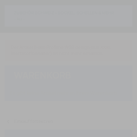
ZUBEHÖR SCHWEIZ - SOCKEL, SCHELLEN & MEHR
Der Artikel (Hailo Profiline WSB design plus XXXL
Wertstoffbehälter) ist nicht mehr erhältlich.
WARENKORB
Es gibt keine Artikel mehr in Ihrem Warenkorb
chevron_left
Einkauf fortsetzen