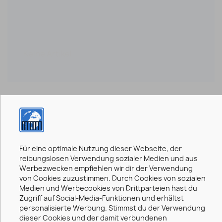
Meine Wunschliste
Keine Artikel
0,00 €
0 Artikel
Für eine optimale Nutzung dieser Webseite, der
reibungslosen Verwendung sozialer Medien und aus
Gesamt (inkl. MwSt.)
0,00 €
Werbezwecken empfiehlen wir dir der Verwendung
von Cookies zuzustimmen. Durch Cookies von sozialen
Medien und Werbecookies von Drittparteien hast du
Zugriff auf Social-Media-Funktionen und erhältst
enthaltene MwSt.:
0,00 €
personalisierte Werbung. Stimmst du der Verwendung
Kaufen
dieser Cookies und der damit verbundenen