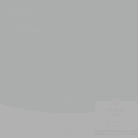

DYNAMICS

UNTERNEHMEN

Kundenbewertungen und Erfahrungen zu
Bauzaunwelt.cz
Instagram
© 2026 - BAUZAUNWELT
Facebook
REVISED BY EM
MANGELHAFT
5,00
/
0,00
Noch keine
Bewertungen
Erfahren Sie mehr über dieses
Bewertungssiegel
Kundenbewertungen
Profil ansehen
01.01.1970