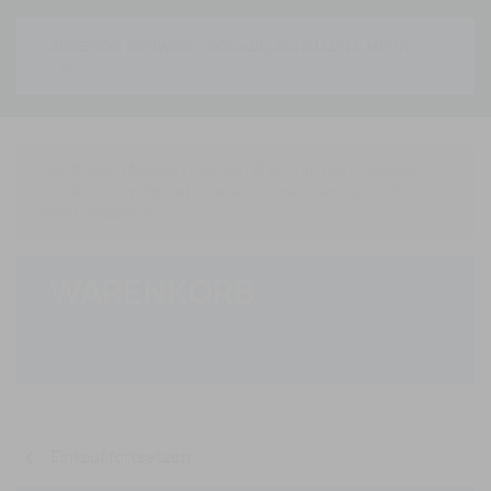
ZUBEHÖR SCHWEIZ - SOCKEL, SCHELLEN & MEHR
Der Artikel (Absperrpfosten Ø 60 mm mit Erdanker
ortsfest zum Einbetonieren, ohne Ösen) ist nicht
mehr erhältlich.
WARENKORB
Es gibt keine Artikel mehr in Ihrem Warenkorb
chevron_left
Einkauf fortsetzen