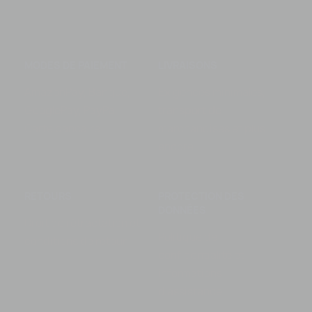
MODES DE PAIEMENT
LIVRAISONS
AmazonPay, Banque,
Exigences minimales,
GooglePay, PayPal,
transport de
Carte bancaire
marchandises et plus
encore
RETOURS
PROTECTION DES
DONNÉES
Droit de rétractation et
Politique de
conditions de retour
confidentialité et
informations
d'assistance