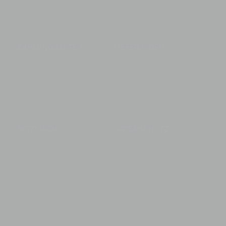
ZAHLUNGSARTEN
LIEFERUNGEN
AmazonPay, Bank,
Mindestanforderung,
GooglePay, PayPal,
Speditionsverkehr und
Kreditkarte
mehr
RETOUREN
DATENSCHUTZ
Widerrufsrecht und
Datenschutzerklärung
Bedingungen zur
mit Angaben zum
Rückabwicklung
Support