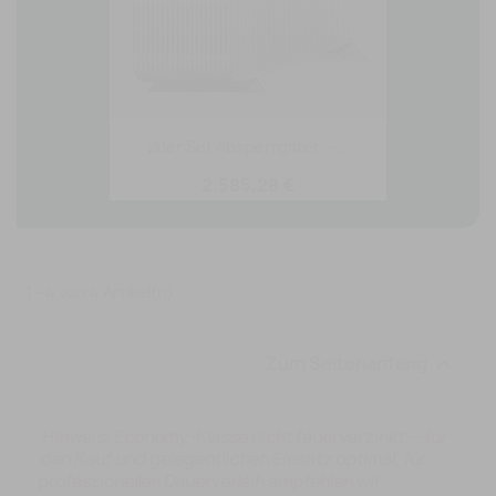
20er Set Absperrgitter —...
2.585,28 €
1 - 4 von 4 Artikel(n)
Zum Seitenanfang

Hinweis: Economy-Klasse nicht feuerverzinkt — für
den Kauf und gelegentlichen Einsatz optimal, für
professionellen Dauerverleih empfehlen wir