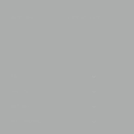
RETOUREN
DATENSCHUTZ
Widerrufsrecht und
Datenschutzerklärung
Bedingungen zur
mit Angaben zum
Rückabwicklung
Support
keyboard_arrow_down
BASICS
IHR KONTO

DYNAMICS

UNTERNEHMEN
