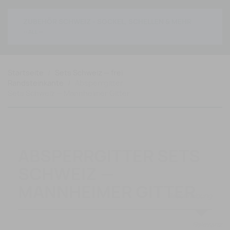
ZUBEHÖR SCHWEIZ - SOCKEL, SCHELLEN & MEHR
Startseite
Sets Schweiz — frei
Randsteinkante
Absperrgitter
Sets Schweiz — Mannheimer Gitter
ABSPERRGITTER SETS
SCHWEIZ —
MANNHEIMER GITTER
Relevanz
Mannheimer Gitter Sets für Events, Veranstaltungen