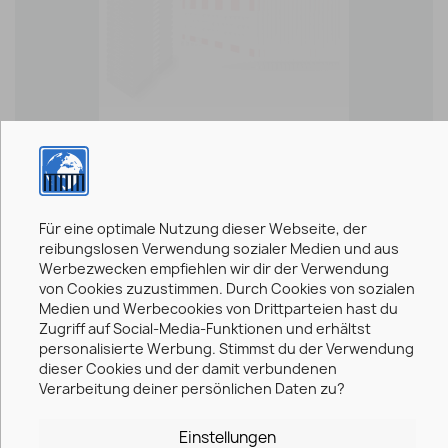
20er Set Schrankenzaun Nach...
3.994,24 €
Für eine optimale Nutzung dieser Webseite, der
reibungslosen Verwendung sozialer Medien und aus
favorite_border
Werbezwecken empfiehlen wir dir der Verwendung
von Cookies zuzustimmen. Durch Cookies von sozialen
BÜNDELANGEBOT
Medien und Werbecookies von Drittparteien hast du
5er Set Schrankenzaun Inkl....
Zugriff auf Social-Media-Funktionen und erhältst
1.557,71 €
personalisierte Werbung. Stimmst du der Verwendung
dieser Cookies und der damit verbundenen
Verarbeitung deiner persönlichen Daten zu?
Einstellungen
favorite_border