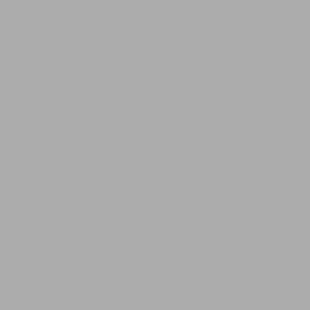
RETOUREN
DATENSCHUTZ
Widerrufsrecht und
Datenschutzerklärung
Bedingungen zur
mit Angaben zum
Rückabwicklung
Support
keyboard_arrow_down
BASICS
IHR KONTO

DYNAMICS

UNTERNEHMEN
