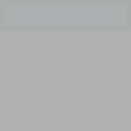
ZUBEHÖR SCHWEIZ - SOCKEL, SCHELLEN & MEHR
Startseite
Sets Schweiz — frei
Randsteinkante
Schrankenzaun
Sets Schweiz — Absturzsicherung
SCHRANKENZAUN
SETS SCHWEIZ —
ABSTURZSICHERUNG
Relevanz
Professionelle Schrankenzaun Sets für