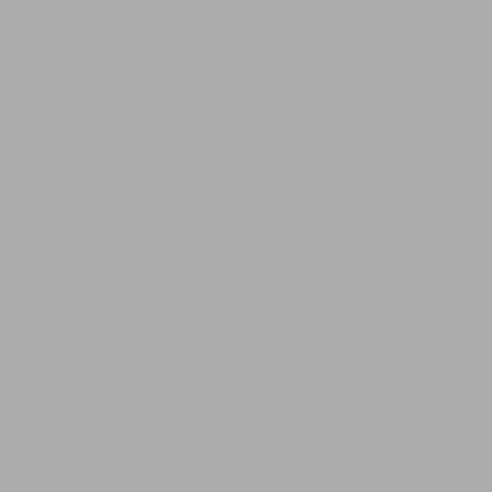
MEININGEN
LEIPZIG
MAN
Außenlager
Außenlager
Außen
mit Kundensupport
mit Kundensupport
Rhei
ße
Versbach-Straße 3-7
Riesaer Straße 100
681
98617 Meiningen
04319 Leipzig
Deut
/Walldorf
Deutschland
Deutschland
ZAHLUNGSARTEN
LIEFERUNGEN
AmazonPay, Bank,
Mindestanforderung,
GooglePay, PayPal,
Speditionsverkehr und
Kreditkarte
mehr